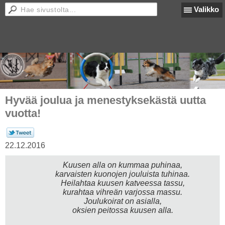
Valikko
Hyvää joulua ja menestyksekästä uutta
vuotta!
22.12.2016
Kuusen alla on kummaa puhinaa,
karvaisten kuonojen jouluista tuhinaa.
Heilahtaa kuusen katveessa tassu,
kurahtaa vihreän varjossa massu.
Joulukoirat on asialla,
oksien peitossa kuusen alla.