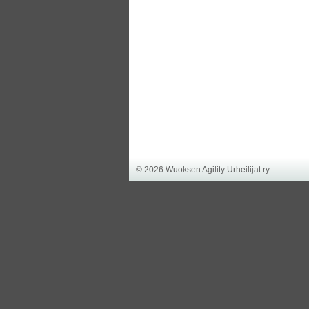
©
2026 Wuoksen Agility Urheilijat ry