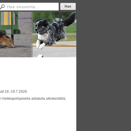
sat 18.-19.7.2026.
en hiekkapohjaisella aidatulla ulkokentällä,