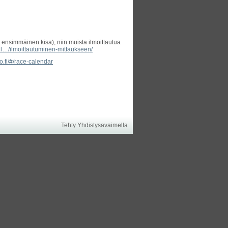
im. ensimmäinen kisa), niin muista ilmoittautua
l…/ilmoittautuminen-mittaukseen/
itto.fi/#/race-calendar
Tehty Yhdistysavaimella