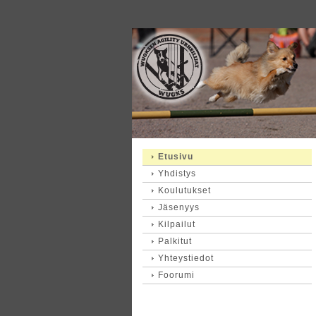
Etusivu
Yhdistys
Koulutukset
Jäsenyys
Kilpailut
Palkitut
Yhteystiedot
Foorumi