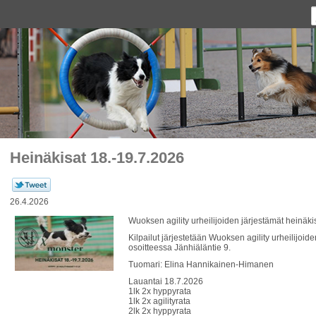
Heinäkisat 18.-19.7.2026
26.4.2026
Wuoksen agility urheilijoiden järjestämät heinäki
Kilpailut järjestetään Wuoksen agility urheilijoid
osoitteessa Jänhiäläntie 9.
Tuomari: Elina Hannikainen-Himanen
Lauantai 18.7.2026
1lk 2x hyppyrata
1lk 2x agilityrata
2lk 2x hyppyrata