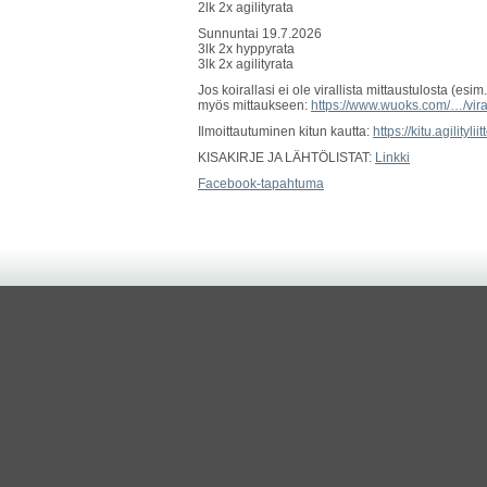
2lk 2x agilityrata
Sunnuntai 19.7.2026
3lk 2x hyppyrata
3lk 2x agilityrata
Jos koirallasi ei ole virallista mittaustulosta (es
myös mittaukseen:
https://www.wuoks.com/…/vira
Ilmoittautuminen kitun kautta:
https://kitu.agilityli
KISAKIRJE JA LÄHTÖLISTAT:
Linkki
Facebook-tapahtuma