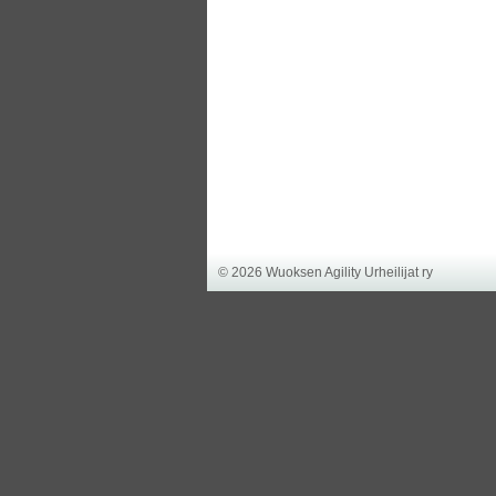
©
2026 Wuoksen Agility Urheilijat ry