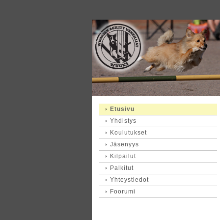
Etusivu
Yhdistys
Koulutukset
Jäsenyys
Kilpailut
Palkitut
Yhteystiedot
Foorumi