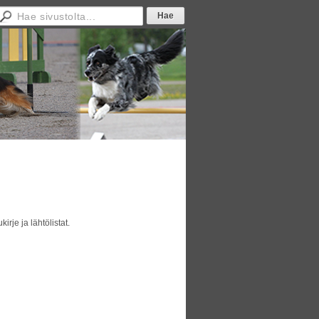
rje ja lähtölistat.