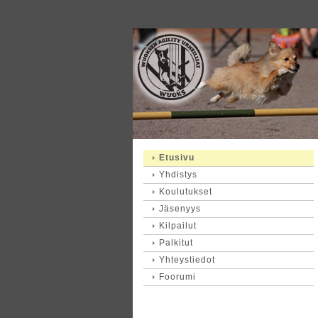
Etusivu
Yhdistys
Koulutukset
Jäsenyys
Kilpailut
Palkitut
Yhteystiedot
Foorumi