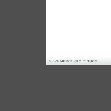
©
2026 Wuoksen Agility Urheilijat ry