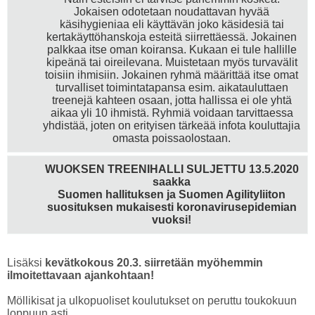
Jokaisen odotetaan noudattavan hyvää
käsihygieniaa eli käyttävän joko käsidesiä tai
kertakäyttöhanskoja esteitä siirrettäessä. Jokainen
palkkaa itse oman koiransa. Kukaan ei tule hallille
kipeänä tai oireilevana. Muistetaan myös turvavälit
toisiin ihmisiin. Jokainen ryhmä määrittää itse omat
turvalliset toimintatapansa esim. aikatauluttaen
treenejä kahteen osaan, jotta hallissa ei ole yhtä
aikaa yli 10 ihmistä. Ryhmiä voidaan tarvittaessa
yhdistää, joten on erityisen tärkeää infota kouluttajia
omasta poissaolostaan.
WUOKSEN TREENIHALLI SULJETTU 13.5.2020
saakka
Suomen hallituksen ja Suomen Agilityliiton
suosituksen mukaisesti koronavirusepidemian
vuoksi!
Lisäksi
kevätkokous 20.3. siirretään myöhemmin
ilmoitettavaan ajankohtaan!
Möllikisat ja ulkopuoliset koulutukset on peruttu toukokuun
loppuun asti.