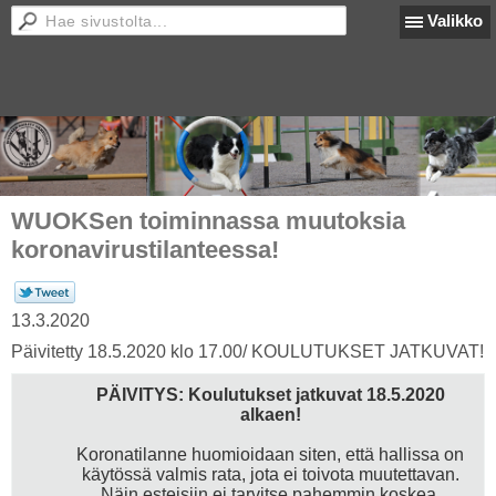
Valikko
WUOKSen toiminnassa muutoksia
koronavirustilanteessa!
13.3.2020
Päivitetty 18.5.2020 klo 17.00/ KOULUTUKSET JATKUVAT!
PÄIVITYS: Koulutukset jatkuvat 18.5.2020
alkaen!
Koronatilanne huomioidaan siten, että hallissa on
käytössä valmis rata, jota ei toivota muutettavan.
Näin esteisiin ei tarvitse pahemmin koskea.