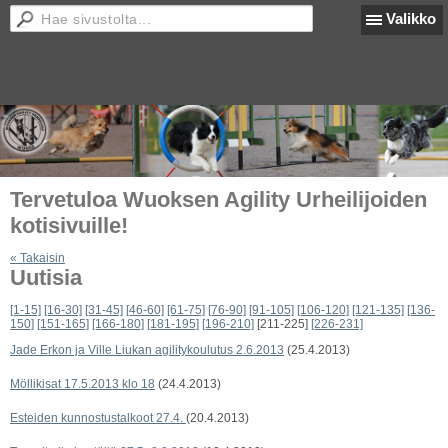
Valikko
Tervetuloa Wuoksen Agility Urheilijoiden
kotisivuille!
« Takaisin
Uutisia
[1-15]
[16-30]
[31-45]
[46-60]
[61-75]
[76-90]
[91-105]
[106-120]
[121-135]
[136-
150]
[151-165]
[166-180]
[181-195]
[196-210]
[211-225]
[226-231]
Jade Erkon ja Ville Liukan agilitykoulutus 2.6.2013
(25.4.2013)
Möllikisat 17.5.2013 klo 18
(24.4.2013)
Esteiden kunnostustalkoot 27.4.
(20.4.2013)