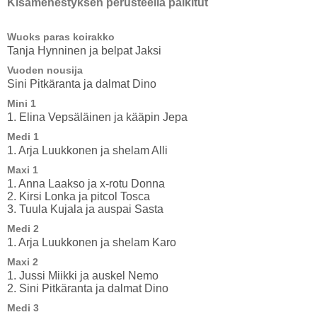
Kisamenestyksen perusteella palkitut
Wuoks paras koirakko
Tanja Hynninen ja belpat Jaksi
Vuoden nousija
Sini Pitkäranta ja dalmat Dino
Mini 1
1. Elina Vepsäläinen ja kääpin Jepa
Medi 1
1. Arja Luukkonen ja shelam Alli
Maxi 1
1. Anna Laakso ja x-rotu Donna
2. Kirsi Lonka ja pitcol Tosca
3. Tuula Kujala ja auspai Sasta
Medi 2
1. Arja Luukkonen ja shelam Karo
Maxi 2
1. Jussi Miikki ja auskel Nemo
2. Sini Pitkäranta ja dalmat Dino
Medi 3