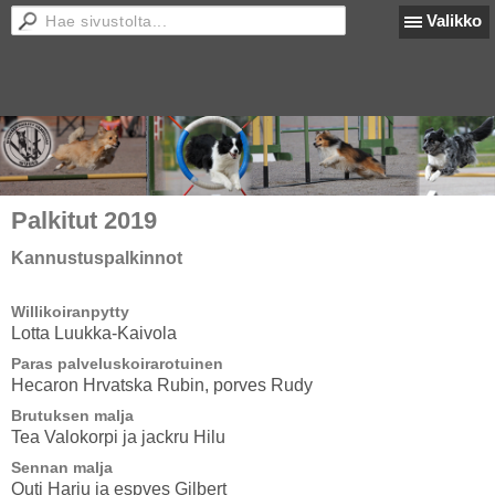
Valikko
Palkitut 2019
Kannustuspalkinnot
Willikoiranpytty
Lotta Luukka-Kaivola
Paras palveluskoirarotuinen
Hecaron Hrvatska Rubin, porves Rudy
Brutuksen malja
Tea Valokorpi ja jackru Hilu
Sennan malja
Outi Harju ja espves Gilbert