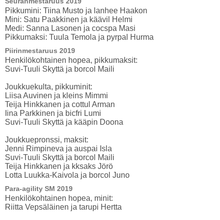
Seuranmestaruus 2019
Pikkumini: Tiina Musto ja lanhee Haakon
Mini: Satu Paakkinen ja käävil Helmi
Medi: Sanna Lasonen ja cocspa Masi
Pikkumaksi: Tuula Temola ja pyrpal Hurma
Piirinmestaruus 2019
Henkilökohtainen hopea, pikkumaksit:
Suvi-Tuuli Skyttä ja borcol Maili
Joukkuekulta, pikkuminit:
Liisa Auvinen ja kleins Mimmi
Teija Hinkkanen ja cottul Arman
Iina Parkkinen ja bicfri Lumi
Suvi-Tuuli Skyttä ja kääpin Doona
Joukkuepronssi, maksit:
Jenni Rimpineva ja auspai Isla
Suvi-Tuuli Skyttä ja borcol Maili
Teija Hinkkanen ja kksaks Jörö
Lotta Luukka-Kaivola ja borcol Juno
Para-agility SM 2019
Henkilökohtainen hopea, minit:
Riitta Vepsäläinen ja tarupi Hertta