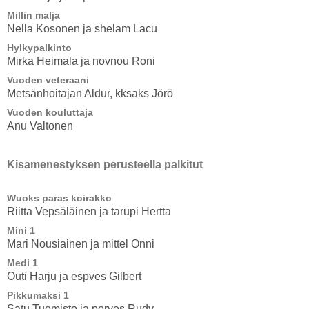
Millin malja
Nella Kosonen ja shelam Lacu
Hylkypalkinto
Mirka Heimala ja novnou Roni
Vuoden veteraani
Metsänhoitajan Aldur, kksaks Jörö
Vuoden kouluttaja
Anu Valtonen
Kisamenestyksen perusteella palkitut
Wuoks paras koirakko
Riitta Vepsäläinen ja tarupi Hertta
Mini 1
Mari Nousiainen ja mittel Onni
Medi 1
Outi Harju ja espves Gilbert
Pikkumaksi 1
Satu Tuomisto ja porves Rudy