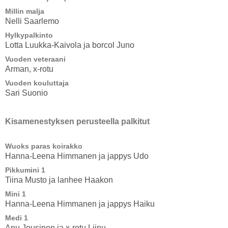
Millin malja
Nelli Saarlemo
Hylkypalkinto
Lotta Luukka-Kaivola ja borcol Juno
Vuoden veteraani
Arman, x-rotu
Vuoden kouluttaja
Sari Suonio
Kisamenestyksen perusteella palkitut
Wuoks paras koirakko
Hanna-Leena Himmanen ja jappys Udo
Pikkumini 1
Tiina Musto ja lanhee Haakon
Mini 1
Hanna-Leena Himmanen ja jappys Haiku
Medi 1
Anu Jousinen ja x-rotu Liinu