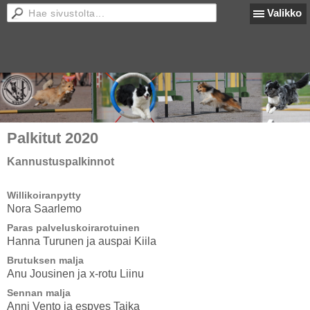
Valikko
Palkitut 2020
Kannustuspalkinnot
Willikoiranpytty
Nora Saarlemo
Paras palveluskoirarotuinen
Hanna Turunen ja auspai Kiila
Brutuksen malja
Anu Jousinen ja x-rotu Liinu
Sennan malja
Anni Vento ja espves Taika