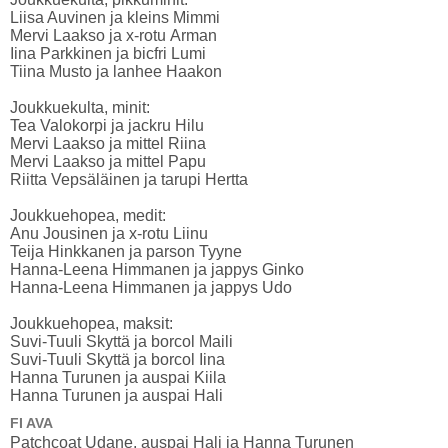
Liisa Auvinen ja kleins Mimmi
Mervi Laakso ja x-rotu Arman
Iina Parkkinen ja bicfri Lumi
Tiina Musto ja lanhee Haakon
Joukkuekulta, minit:
Tea Valokorpi ja jackru Hilu
Mervi Laakso ja mittel Riina
Mervi Laakso ja mittel Papu
Riitta Vepsäläinen ja tarupi Hertta
Joukkuehopea, medit:
Anu Jousinen ja x-rotu Liinu
Teija Hinkkanen ja parson Tyyne
Hanna-Leena Himmanen ja jappys Ginko
Hanna-Leena Himmanen ja jappys Udo
Joukkuehopea, maksit:
Suvi-Tuuli Skyttä ja borcol Maili
Suvi-Tuuli Skyttä ja borcol Iina
Hanna Turunen ja auspai Kiila
Hanna Turunen ja auspai Hali
FI AVA
Patchcoat Udane, auspai Hali ja Hanna Turunen