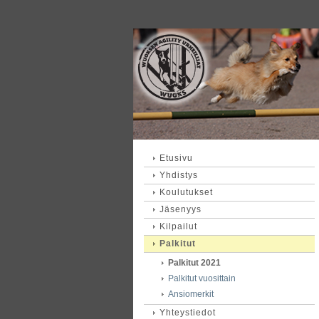
Etusivu
Yhdistys
Koulutukset
Jäsenyys
Kilpailut
Palkitut
Palkitut 2021
Palkitut vuosittain
Ansiomerkit
Yhteystiedot