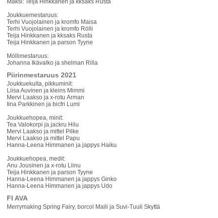
Maksi: Teija Hinkkanen ja kksaks Rusta
Joukkuemestaruus:
Terhi Vuojolainen ja kromfo Maisa
Terhi Vuojolainen ja kromfo Rölli
Teija Hinkkanen ja kksaks Rusta
Teija Hinkkanen ja parson Tyyne
Möllimestaruus:
Johanna Ikävalko ja shelman Rilla
Piirinmestaruus 2021
Joukkuekulta, pikkuminit:
Liisa Auvinen ja kleins Mimmi
Mervi Laakso ja x-rotu Arman
Iina Parkkinen ja bicfri Lumi
Joukkuehopea, minit:
Tea Valokorpi ja jackru Hilu
Mervi Laakso ja mittel Pilke
Mervi Laakso ja mittel Papu
Hanna-Leena Himmanen ja jappys Haiku
Joukkuehopea, medit:
Anu Jousinen ja x-rotu Liinu
Teija Hinkkanen ja parson Tyyne
Hanna-Leena Himmanen ja jappys Ginko
Hanna-Leena Himmanen ja jappys Udo
FI AVA
Merrymaking Spring Fairy, borcol Maili ja Suvi-Tuuli Skyttä