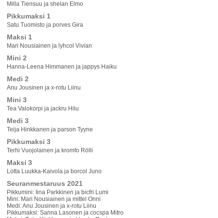
Milla Tiensuu ja shelan Elmo
Pikkumaksi 1
Satu Tuomisto ja porves Gira
Maksi 1
Mari Nousiainen ja lyhcol Vivian
Mini 2
Hanna-Leena Himmanen ja jappys Haiku
Medi 2
Anu Jousinen ja x-rotu Liinu
Mini 3
Tea Valokorpi ja jackru Hilu
Medi 3
Teija Hinkkanen ja parson Tyyne
Pikkumaksi 3
Terhi Vuojolainen ja kromfo Rölli
Maksi 3
Lotta Luukka-Kaivola ja borcol Juno
Seuranmestaruus 2021
Pikkumini: Iina Parkkinen ja bicfri Lumi
Mini: Mari Nousiainen ja mittel Onni
Medi: Anu Jousinen ja x-rotu Liinu
Pikkumaksi: Sanna Lasonen ja cocspa Mitro