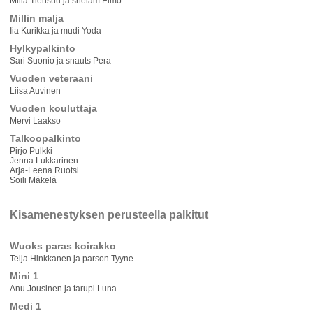
Milla Tiensuu ja shelam Elmo
Millin malja
Iia Kurikka ja mudi Yoda
Hylkypalkinto
Sari Suonio ja snauts Pera
Vuoden veteraani
Liisa Auvinen
Vuoden kouluttaja
Mervi Laakso
Talkoopalkinto
Pirjo Pulkki
Jenna Lukkarinen
Arja-Leena Ruotsi
Soili Mäkelä
Kisamenestyksen perusteella palkitut
Wuoks paras koirakko
Teija Hinkkanen ja parson Tyyne
Mini 1
Anu Jousinen ja tarupi Luna
Medi 1