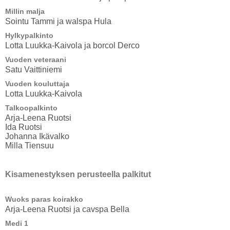
Millin malja
Sointu Tammi ja walspa Hula
Hylkypalkinto
Lotta Luukka-Kaivola ja borcol Derco
Vuoden veteraani
Satu Vaittiniemi
Vuoden kouluttaja
Lotta Luukka-Kaivola
Talkoopalkinto
Arja-Leena Ruotsi
Ida Ruotsi
Johanna Ikävalko
Milla Tiensuu
Kisamenestyksen perusteella palkitut
Wuoks paras koirakko
Arja-Leena Ruotsi ja cavspa Bella
Medi 1