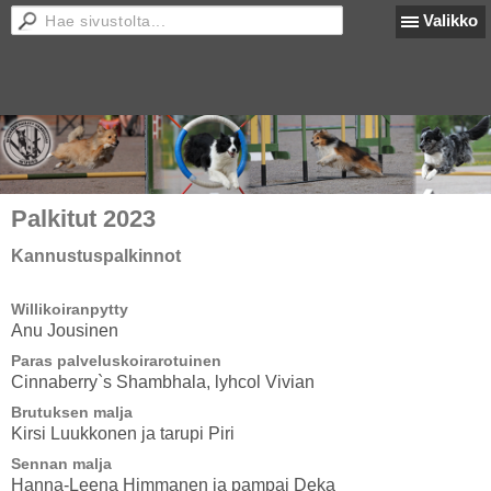
Valikko
Palkitut 2023
Kannustuspalkinnot
Willikoiranpytty
Anu Jousinen
Paras palveluskoirarotuinen
Cinnaberry`s Shambhala, lyhcol Vivian
Brutuksen malja
Kirsi Luukkonen ja tarupi Piri
Sennan malja
Hanna-Leena Himmanen ja pampai Deka